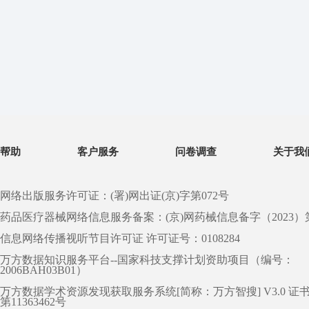
帮助
客户服务
问卷调查
关于我
网络出版服务许可证：(署)网出证(京)字第072号
药品医疗器械网络信息服务备案：(京)网药械信息备字（2023）第 0
信息网络传播视听节目许可证 许可证号：0108284
万方数据知识服务平台--国家科技支撑计划资助项目（编号：
2006BAH03B01）
万方数据学术资源发现获取服务系统[简称：万方智搜] V3.0 证
第11363462号