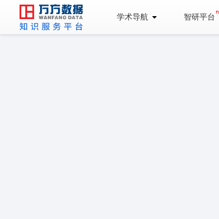
学术导航
智研平台