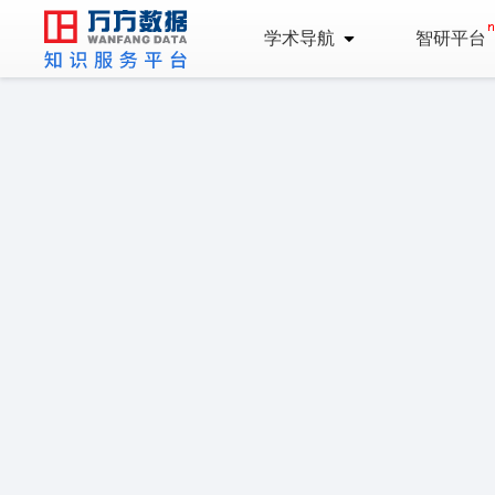
学术导航
智研平台