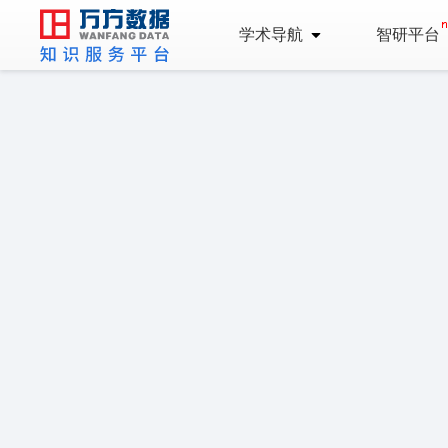
学术导航
智研平台