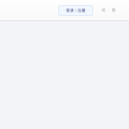
简
繁
登录 / 注册