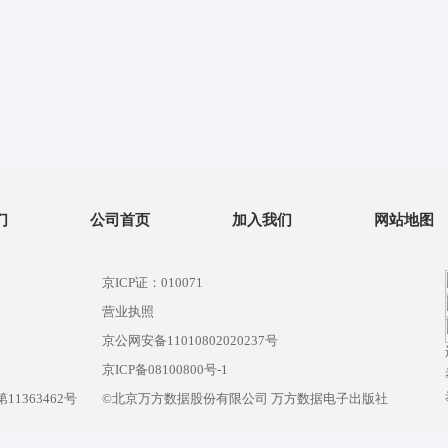
们
公司首页
加入我们
网站地图
京ICP证：010071
营业执照
京公网安备11010802020237号
）
京ICP备08100800号-1
1363462号
©北京万方数据股份有限公司 万方数据电子出版社