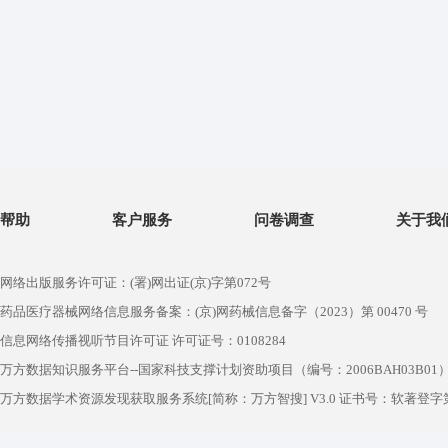
帮助
客户服务
问卷调查
关于我
网络出版服务许可证：(署)网出证(京)字第072号
药品医疗器械网络信息服务备案：(京)网药械信息备字（2023）第 00470 号
信息网络传播视听节目许可证 许可证号：0108284
万方数据知识服务平台--国家科技支撑计划资助项目（编号：2006BAH03B01
万方数据学术资源发现获取服务系统[简称：万方智搜] V3.0 证书号：软著登字第1