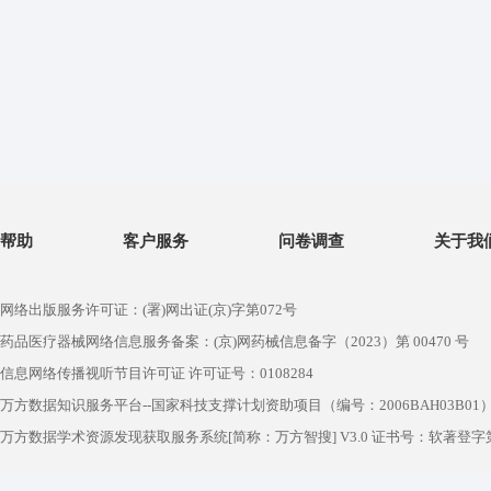
帮助
客户服务
问卷调查
关于我
网络出版服务许可证：(署)网出证(京)字第072号
药品医疗器械网络信息服务备案：(京)网药械信息备字（2023）第 00470 号
信息网络传播视听节目许可证 许可证号：0108284
万方数据知识服务平台--国家科技支撑计划资助项目（编号：2006BAH03B01
万方数据学术资源发现获取服务系统[简称：万方智搜] V3.0 证书号：软著登字第1