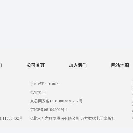
们
公司首页
加入我们
网站地图
京ICP证：010071
营业执照
京公网安备11010802020237号
）
京ICP备08100800号-1
1363462号
©北京万方数据股份有限公司 万方数据电子出版社