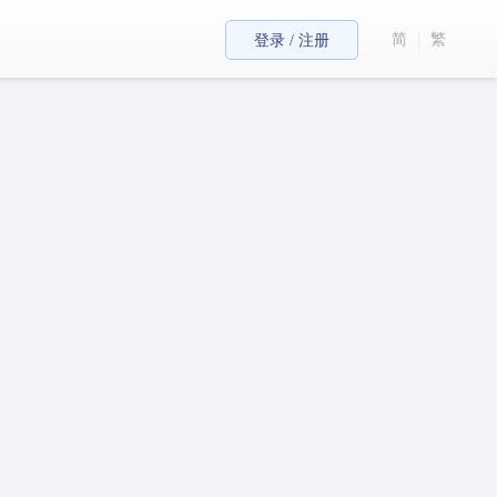
简
繁
登录 / 注册