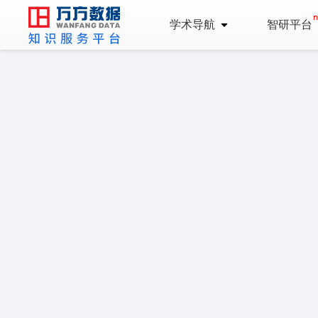
学术导航
智研平台