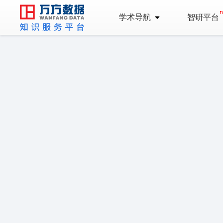
学术导航
智研平台