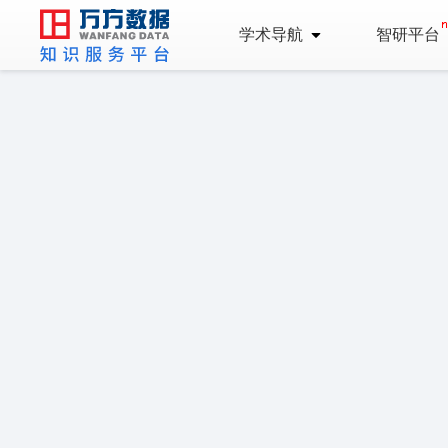
学术导航
智研平台