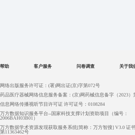
帮助
客户服务
问卷调查
关于我
网络出版服务许可证：(署)网出证(京)字第072号
药品医疗器械网络信息服务备案：(京)网药械信息备字（2023）第 0
信息网络传播视听节目许可证 许可证号：0108284
万方数据知识服务平台--国家科技支撑计划资助项目（编号：
2006BAH03B01）
万方数据学术资源发现获取服务系统[简称：万方智搜] V3.0 证
第11363462号