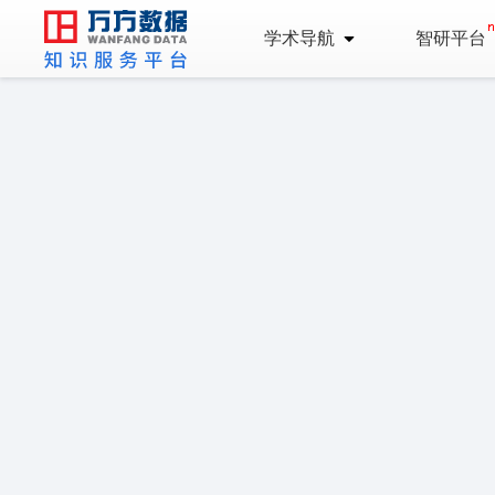
学术导航
智研平台