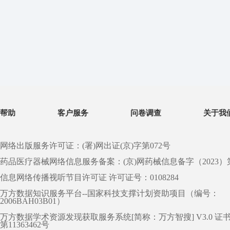
帮助
客户服务
问卷调查
关于我
网络出版服务许可证：(署)网出证(京)字第072号
药品医疗器械网络信息服务备案：(京)网药械信息备字（2023）第 0
信息网络传播视听节目许可证 许可证号：0108284
万方数据知识服务平台--国家科技支撑计划资助项目（编号：
2006BAH03B01）
万方数据学术资源发现获取服务系统[简称：万方智搜] V3.0 证
第11363462号