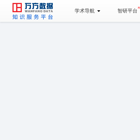
学术导航
智研平台