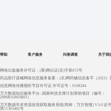
帮助
客户服务
问卷调查
关于我
网络出版服务许可证：(署)网出证(京)字第072号
药品医疗器械网络信息服务备案：(京)网药械信息备字（2023）第 0
信息网络传播视听节目许可证 许可证号：0108284
万方数据知识服务平台--国家科技支撑计划资助项目（编号：
2006BAH03B01）
万方数据学术资源发现获取服务系统[简称：万方智搜] V3.0 证
第11363462号