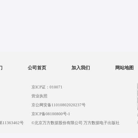
们
公司首页
加入我们
网站地图
京ICP证：010071
营业执照
京公网安备11010802020237号
）
京ICP备08100800号-1
1363462号
©北京万方数据股份有限公司 万方数据电子出版社