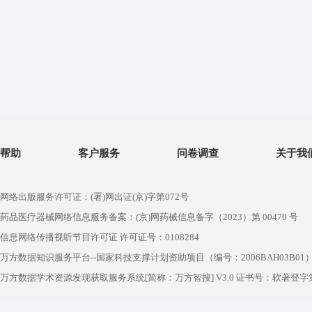
帮助
客户服务
问卷调查
关于我
网络出版服务许可证：(署)网出证(京)字第072号
药品医疗器械网络信息服务备案：(京)网药械信息备字（2023）第 00470 号
信息网络传播视听节目许可证 许可证号：0108284
万方数据知识服务平台--国家科技支撑计划资助项目（编号：2006BAH03B01
万方数据学术资源发现获取服务系统[简称：万方智搜] V3.0 证书号：软著登字第1