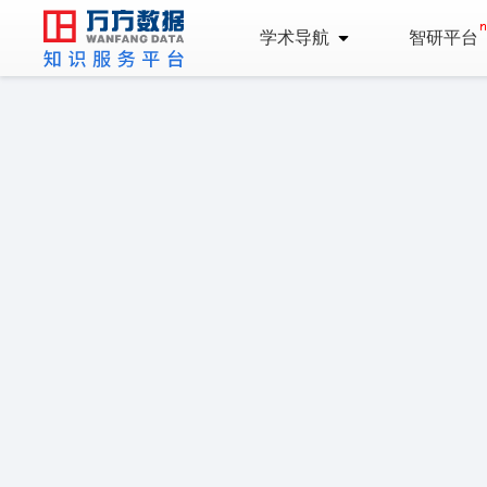
学术导航
智研平台