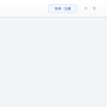
简
繁
登录 / 注册