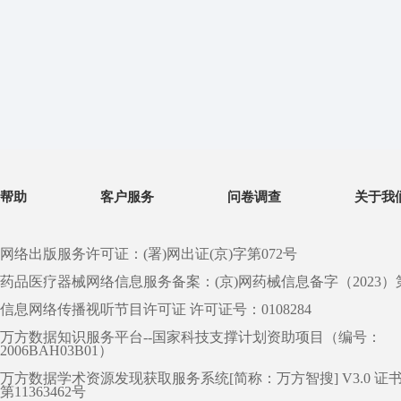
帮助
客户服务
问卷调查
关于我
网络出版服务许可证：(署)网出证(京)字第072号
药品医疗器械网络信息服务备案：(京)网药械信息备字（2023）第 0
信息网络传播视听节目许可证 许可证号：0108284
万方数据知识服务平台--国家科技支撑计划资助项目（编号：
2006BAH03B01）
万方数据学术资源发现获取服务系统[简称：万方智搜] V3.0 证
第11363462号