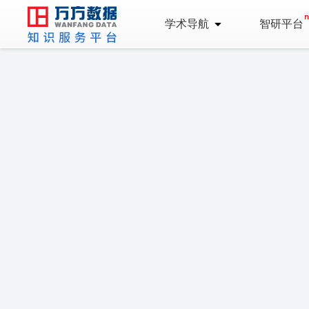
学术导航
智研平台