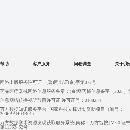
帮助
客户服务
问卷调查
关于我
网络出版服务许可证：(署)网出证(京)字第072号
药品医疗器械网络信息服务备案：(京)网药械信息备字（2023）第 0
信息网络传播视听节目许可证 许可证号：0108284
万方数据知识服务平台--国家科技支撑计划资助项目（编号：
2006BAH03B01）
万方数据学术资源发现获取服务系统[简称：万方智搜] V3.0 证
第11363462号