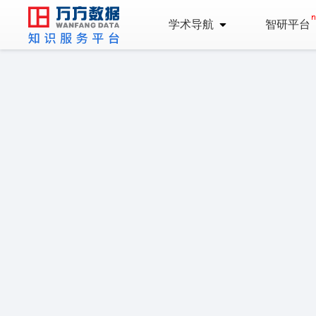
学术导航
智研平台