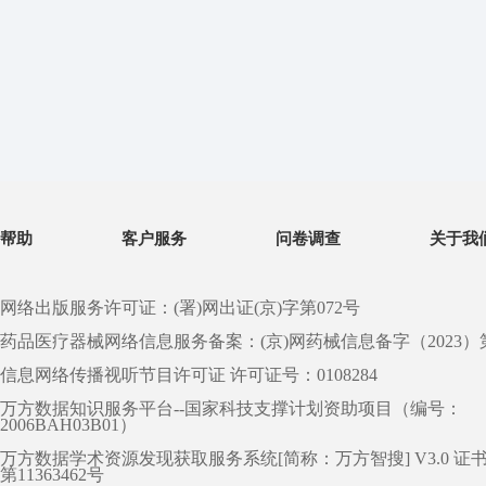
帮助
客户服务
问卷调查
关于我
网络出版服务许可证：(署)网出证(京)字第072号
药品医疗器械网络信息服务备案：(京)网药械信息备字（2023）第 0
信息网络传播视听节目许可证 许可证号：0108284
万方数据知识服务平台--国家科技支撑计划资助项目（编号：
2006BAH03B01）
万方数据学术资源发现获取服务系统[简称：万方智搜] V3.0 证
第11363462号