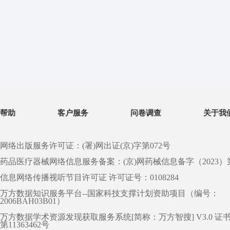
帮助
客户服务
问卷调查
关于我
网络出版服务许可证：(署)网出证(京)字第072号
药品医疗器械网络信息服务备案：(京)网药械信息备字（2023）第 0
信息网络传播视听节目许可证 许可证号：0108284
万方数据知识服务平台--国家科技支撑计划资助项目（编号：
2006BAH03B01）
万方数据学术资源发现获取服务系统[简称：万方智搜] V3.0 证
第11363462号