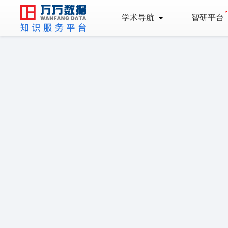
学术导航
智研平台