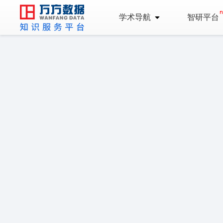
学术导航
智研平台