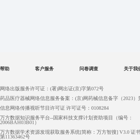
帮助
客户服务
问卷调查
关于我
网络出版服务许可证：(署)网出证(京)字第072号
药品医疗器械网络信息服务备案：(京)网药械信息备字（2023）第 0
信息网络传播视听节目许可证 许可证号：0108284
万方数据知识服务平台--国家科技支撑计划资助项目（编号：
2006BAH03B01）
万方数据学术资源发现获取服务系统[简称：万方智搜] V3.0 证
第11363462号