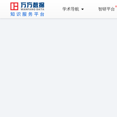
学术导航
智研平台